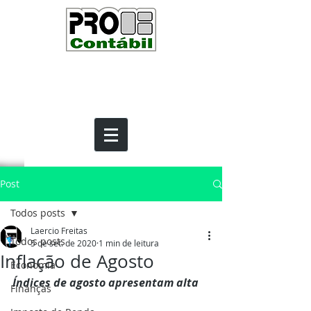
Post
Todos posts
Laercio Freitas
Todos posts
5 de set. de 2020
1 min de leitura
Inflação de Agosto
Economia
Índices de agosto apresentam alta
Finanças