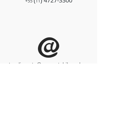
(
)
4727-3300
+55
11
atendimento@procontabil.pro.br
De segunda a sexta
de 8:30 hs às a 17:00 hs