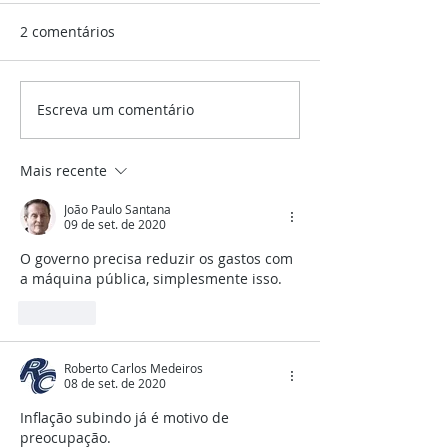
2 comentários
Privatização da SABESP
Escreva um comentário
Alta dos combus
pode ter impac
considerável no
Mais recente
João Paulo Santana
09 de set. de 2020
O governo precisa reduzir os gastos com 
a máquina pública, simplesmente isso.
Curtir
Roberto Carlos Medeiros
08 de set. de 2020
Inflação subindo já é motivo de 
preocupação.