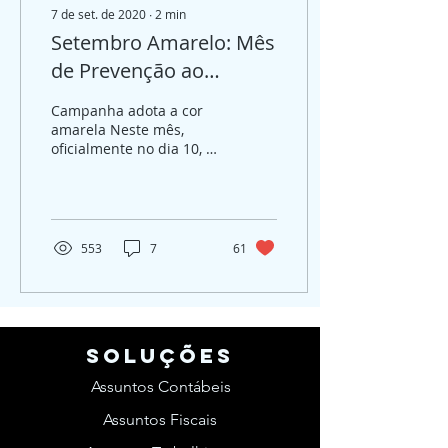
7 de set. de 2020
∙
2
min
Setembro Amarelo: Mês
de Prevenção ao
Suicídio
Campanha adota a cor
amarela Neste mês,
oficialmente no dia 10, é
realizada a campanha
mundial de
conscientização da
população sobre a...
553
7
61
SOLUções
Assuntos Contábeis
Assuntos Fiscais