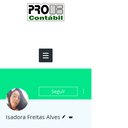
Mais ações
Seguir
Escritor
Administrador
Isadora Freitas Alves