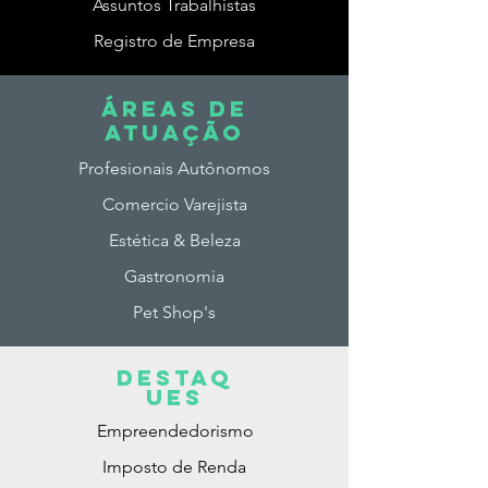
Assuntos Trabalhistas
Registro de Empresa
ÁREAS DE
ATUAção
Profesionais Autônomos
Comercio Varejista
Estética & Beleza
Gastronomia
Pet Shop's
DESTAq
ues
Empreendedorismo
Imposto de Renda