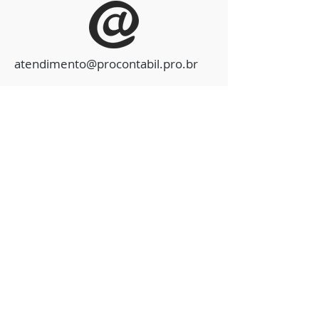
atendimento@procontabil.pro.br
De segunda a sexta
de 8:30 hs às a 17:00 hs
Contato
Entre em contato conosco deixando
sua mensagem.
Teremos o maior prazer em
atendê-lo.