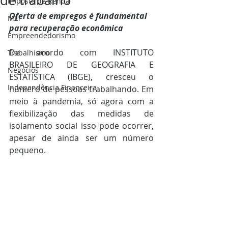
de trabalho
Imposto de Renda
Oferta de empregos é fundamental 
MEi
para recuperação econômica
Empreendedorismo
De acordo com INSTITUTO 
Trabalhismo
BRASILEIRO DE GEOGRAFIA E 
Negócios
ESTATÍSTICA (IBGE), cresceu o 
Independência Financeira
número de pessoas trabalhando. Em 
meio à pandemia, só agora com a 
flexibilização das medidas de 
isolamento social isso pode ocorrer, 
apesar de ainda ser um número 
pequeno.