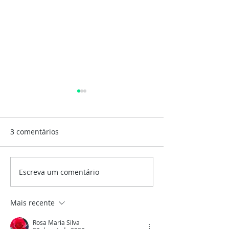
3 comentários
Privatização da SABESP
Escreva um comentário
Alta dos combus
pode ter impac
considerável no
Mais recente
Rosa Maria Silva