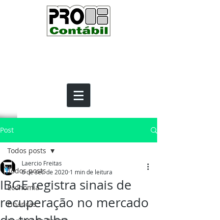
Post
Todos posts
Laercio Freitas
Todos posts
6 de set. de 2020
1 min de leitura
IBGE registra sinais de
Economia
recuperação no mercado
Finanças