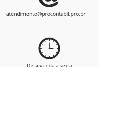
atendimento@procontabil.pro.br
De segunda a sexta
de 8:30 hs às a 17:00 hs
Contato
Entre em contato conosco deixando
sua mensagem.
Teremos o maior prazer em
atendê-lo.