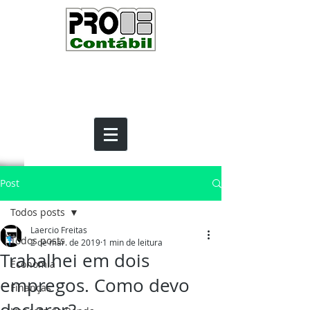
Post
Todos posts
Laercio Freitas
Todos posts
2 de mar. de 2019
1 min de leitura
Trabalhei em dois
Economia
empregos. Como devo
Finanças