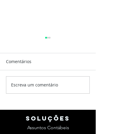
Comentários
Escreva um comentário
Está chegando a hora -
Declarar doaçõ
iR 2020
iRPF
SOLUções
Assuntos Contábeis