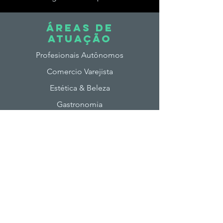
ÁREAS DE
ATUAção
Profesionais Autônomos
Comercio Varejista
Estética & Beleza
Gastronomia
Pet Shop's
DESTAq
ues
Empreendedorismo
Imposto de Renda
M E i