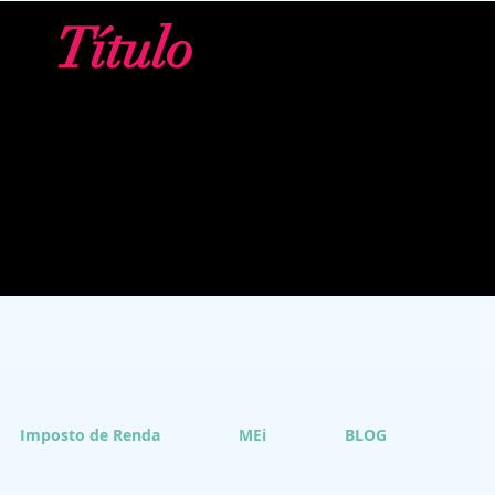
Título
Imposto de Renda
MEi
BLOG