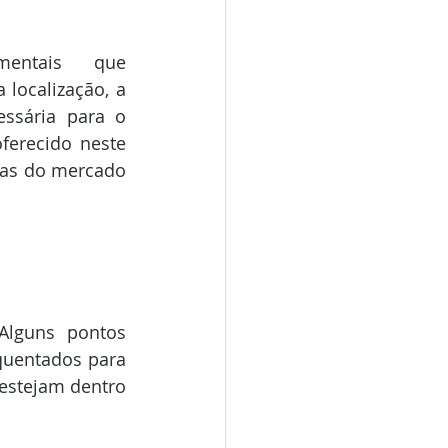
entais que 
ocalização, a 
ssária para o 
erecido neste 
as do mercado 
lguns pontos 
quentados para 
estejam dentro 