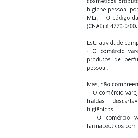
cosméticos produto
higiene pessoal po
MEi.    O código d
(CNAE) é 4772-5/00.
Esta atividade com
- O comércio varej
produtos de perfu
pessoal.
Mas, não compreen
 - O comércio varejista especializado em 
fraldas descartá
higiênicos.
 - O comércio varejista de produtos 
farmacêuticos com