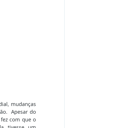
ial, mudanças 
ão.  Apesar do 
 fez com que o 
a tivesse um 