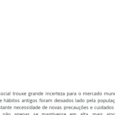
ocial trouxe grande incerteza para o mercado mund
e hábitos antigos foram deixados lado pela populaç
onstante necessidade de novas precauções e cuidados
não apenas se mantivesse em alta, mais aind